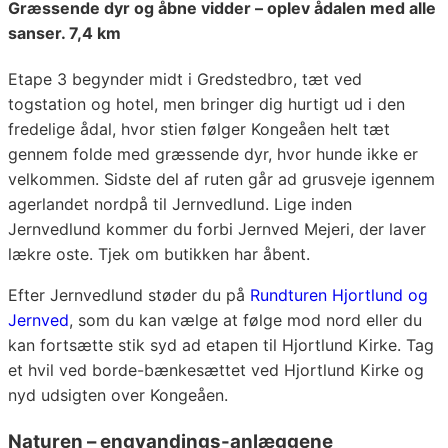
Græssende dyr og åbne vidder – oplev ådalen med alle
sanser. 7,4 km
Etape 3 begynder midt i Gredstedbro, tæt ved
togstation og hotel, men bringer dig hurtigt ud i den
fredelige ådal, hvor stien følger Kongeåen helt tæt
gennem folde med græssende dyr, hvor hunde ikke er
velkommen. Sidste del af ruten går ad grusveje igennem
agerlandet nordpå til Jernvedlund. Lige inden
Jernvedlund kommer du forbi Jernved Mejeri, der laver
lækre oste. Tjek om butikken har åbent.
Efter Jernvedlund støder du på
Rundturen Hjortlund og
Jernved
, som du kan vælge at følge mod nord eller du
kan fortsætte stik syd ad etapen til Hjortlund Kirke. Tag
et hvil ved borde-bænkesættet ved Hjortlund Kirke og
nyd udsigten over Kongeåen.
Naturen – engvandings-anlæggene