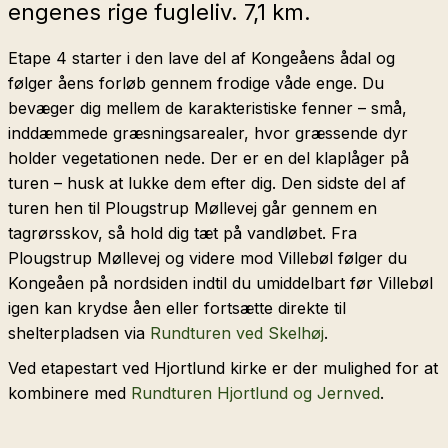
engenes rige fugleliv. 7,1 km.
Etape 4 starter i den lave del af Kongeåens ådal og
følger åens forløb gennem frodige våde enge. Du
bevæger dig mellem de karakteristiske fenner – små,
inddæmmede græsningsarealer, hvor græssende dyr
holder vegetationen nede. Der er en del klaplåger på
turen – husk at lukke dem efter dig. Den sidste del af
turen hen til Plougstrup Møllevej går gennem en
tagrørsskov, så hold dig tæt på vandløbet. Fra
Plougstrup Møllevej og videre mod Villebøl følger du
Kongeåen på nordsiden indtil du umiddelbart før Villebøl
igen kan krydse åen eller fortsætte direkte til
shelterpladsen via
Rundturen ved Skelhøj
.
Ved etapestart ved Hjortlund kirke er der mulighed for at
kombinere med
Rundturen Hjortlund og Jernved
.