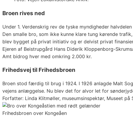
Broen rives ned
Under 1. Verdenskrig rev de tyske myndigheder halvdelen af
Den smalle bro, som ikke kunne klare tung kørende trafik,
blev bygget på privat initiativ og er delvist privat finansier
Ejeren af Beistrupgård Hans Diderik Kloppenborg-Skrumsa
Amt bidrog hver med omkring 2.000 kr.
Frihedsvej til Frihedsbroen
Broen stod færdig til brug i 1924. I 1926 anlagde Malt Sog
vejens anlæggelse. Nu blev det for alvor let for sønderjy
Forfatter: Linda Klitmøller, museumsinspektør, Museet på
Frihedsbroen over Kongeåen