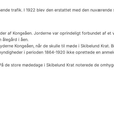
gående trafik. I 1922 blev den erstattet med den nuværende 
er af Kongeåen. Jorderne var oprindeligt forbundet af et 
 ålegård i åen.
yderne Kongeåen, når de skulle til møde i Skibelund Krat. 
ske myndigheder i perioden 1864-1920 ikke oprettede en an
. På de store mødedage i Skibelund Krat noterede de omhyg