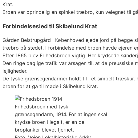
Krat.
Broen var oprindelig en spinkel træbro, kun velegnet til 
Forbindelsesled til Skibelund Krat
Gården Beistrupgård i Københoved ejede jord på begge sid
træbro på stedet. I forbindelse med broen havde ejeren en
Efter 1865 blev Frihedsbroen vigtig. Her krydsede sønderj
Den ringe daglige trafik var årsagen til, at de preussi
lejligheder.
De tyske grænsegendarmer holdt til i et simpelt træskur
broen for at gå til møde i Skibelund Krat.
Frihedsbroen med tysk
grænsegendarm, 1914. For at ingen skal
krydse broen illegalt, er en del
broplanker blevet fjernet.
Foto: Vejen Lokalhistoriske Arkiv.