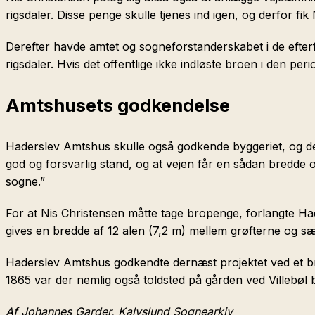
rigsdaler. Disse penge skulle tjenes ind igen, og derfor fi
Derefter havde amtet og sogneforstanderskabet i de efterf
rigsdaler. Hvis det offentlige ikke indløste broen i den per
Amtshusets godkendelse
Haderslev Amtshus skulle også godkende byggeriet, og de ha
god og forsvarlig stand, og at vejen får en sådan bredde 
sogne.”
For at Nis Christensen måtte tage bropenge, forlangte Hade
gives en bredde af 12 alen (7,2 m) mellem grøfterne og sæt
Haderslev Amtshus godkendte dernæst projektet ved et bre
1865 var der nemlig også toldsted på gården ved Villebøl 
Af Johannes Garder, Kalvslund Sognearkiv