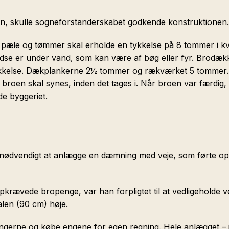
en, skulle sogneforstanderskabet godkende konstruktionen
 pæle og tømmer skal erholde en tykkelse på 8 tommer i kva
r stedse er under vand, som kan være af bøg eller fyr. Bro
ykkelse. Dækplankerne 2½ tommer og rækværket 5 tommer. 
broen skal synes, inden det tages i. Når broen var færdig, 
e byggeriet.
så nødvendigt at anlægge en dæmning med veje, som førte op
pkrævede bropenge, var han forpligtet til at vedligeholde
len (90 cm) høje.
gerne og købe engene for egen regning. Hele anlægget – ink