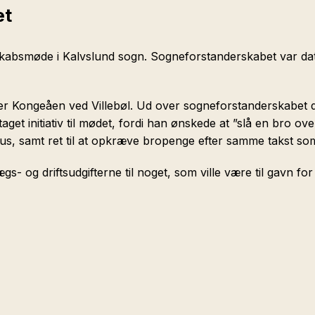
et
erskabsmøde i Kalvslund sogn. Sogneforstanderskabet var 
er Kongeåen ved Villebøl. Ud over sogneforstanderskabet d
get initiativ til mødet, fordi han ønskede at ”slå en bro ov
us, samt ret til at opkræve bropenge efter samme takst so
 og driftsudgifterne til noget, som ville være til gavn for 