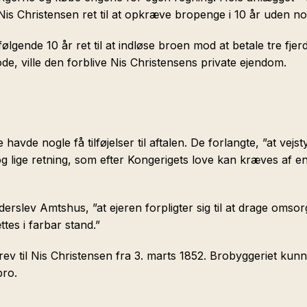
k Nis Christensen ret til at opkræve bropenge i 10 år uden n
ølgende 10 år ret til at indløse broen mod at betale tre fj
iode, ville den forblive Nis Christensens private ejendom.
vde nogle få tilføjelser til aftalen. De forlangte, ”at vejs
og lige retning, som efter Kongerigets love kan kræves af en
rslev Amtshus, ”at ejeren forpligter sig til at drage omsorg
tes i farbar stand.”
v til Nis Christensen fra 3. marts 1852. Brobyggeriet kunn
bro.