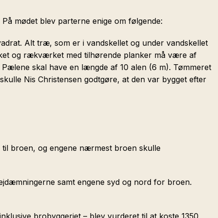
. På mødet blev parterne enige om følgende:
drat. Alt træ, som er i vandskellet og under vandskellet
dækket og rækværket med tilhørende planker må være af
Pælene skal have en længde af 10 alen (6 m). Tømmeret
skulle Nis Christensen godtgøre, at den var bygget efter
 til broen, og engene nærmest broen skulle
 vejdæmningerne samt engene syd og nord for broen.
lusive brobyggeriet – blev vurderet til at koste 1350