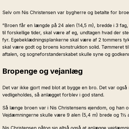
Selv om Nis Christensen var bygherre og betalte for bro
”Broen får en længde på 24 alen (14,5 m), bredde i 3 fag,
til forskellige tider, skal være af eg, undtagen hvad de
fyr. Egebeklædningsplankerne skal være af 2 tommers t
skal være godt og broens konstruktion solid. Tømmeret til 
aftalen, og sogneforstanderskabet skulle syne og godkend
Bropenge og vejanlæg
Det var ikke gjort med blot at bygge en bro. Det var og
vedligeholdes, så anlægget forblev i god stand.
Så længe broen var i Nis Christensens ejendom, og han o
Vejdæmningerne skulle være 9 alen (5,4 m) brede og 1½ a
Nis Christensen påtog sig altså også at anlægge vejdæmnin