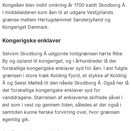
Kongeåen blev indtil omkring år 1700 kaldt Skodborg Å.
I middelalderen kom åen til at udgøre Vestjyllands
grænse mellem Hertugdømmet Sønderjylland og
Kongeriget Danmark.
Kongerigske enklaver
Selvom Skodborg Å udgjorde toldgrænsen hørte Ribe
By og opland til kongeriget, og i århundreder lå der
forskellige kongerigske enklaver syd for åen. I øst fulgte
grænsen i store træk Kolding Fjord, et stykke af Kolding
Å og Seest Mølleå til den nåede Skodborg Å. Også her lå
der forskellige kongerigske enklaver syd for
vanddragene. Størrelsen af enklaverne skiftede såvel i
øst som i vest op gennem tiden, således at der også i
samtiden kunne herske forvirring over, hvor grænsen
egentlig gik.