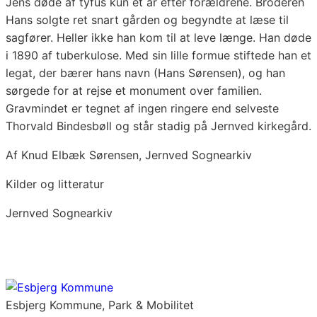
Jens døde af tyfus kun et år efter forældrene. Broderen
Hans solgte ret snart gården og begyndte at læse til
sagfører. Heller ikke han kom til at leve længe. Han døde
i 1890 af tuberkulose. Med sin lille formue stiftede han et
legat, der bærer hans navn (Hans Sørensen), og han
sørgede for at rejse et monument over familien.
Gravmindet er tegnet af ingen ringere end selveste
Thorvald Bindesbøll og står stadig på Jernved kirkegård.
Af Knud Elbæk Sørensen, Jernved Sognearkiv
Kilder og litteratur
Jernved Sognearkiv
Esbjerg Kommune, Park & Mobilitet