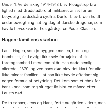
Under 1. Verdenskrig 1914-1918 blev Plougstrup bro i
lighed med Gredstedbro af militæret anset for en
betydelig færdselsåre sydfra. Derfor blev broen holdt
under bevogtning nat og dag af danske dragoner, som
havde hovedkvarter hos gårdejeren Peder Clausen.
Hagen-familiens skæbne
Laust Hagen, som jo byggede møllen, broen og
bomhuset, fik i øvrigt ikke selv fornøjelse af sin
foretagsomhed i mere end ni år. Han døde nemlig
allerede i 1879, og ved hans død blev det klart for alle –
ikke mindst familien – at han ikke havde efterladt sig
nogen formue af betydning. Det kom som et chok for
hans kone, som tog sit eget liv blot en måned efter
Lausts død.
De to sønner, Jens og Hans, førte nu gården videre, men