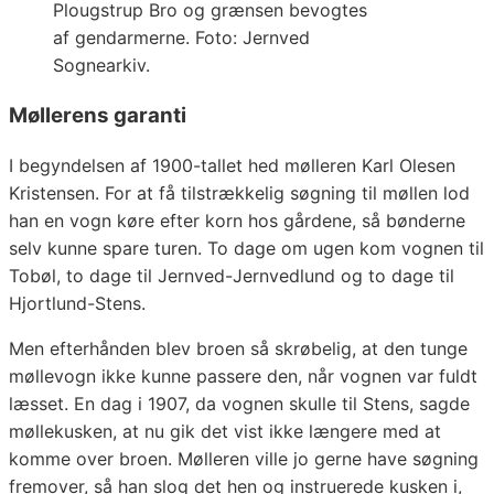
Plougstrup Bro og grænsen bevogtes
af gendarmerne. Foto: Jernved
Sognearkiv.
Møllerens garanti
I begyndelsen af 1900-tallet hed mølleren Karl Olesen
Kristensen. For at få tilstrækkelig søgning til møllen lod
han en vogn køre efter korn hos gårdene, så bønderne
selv kunne spare turen. To dage om ugen kom vognen til
Tobøl, to dage til Jernved-Jernvedlund og to dage til
Hjortlund-Stens.
Men efterhånden blev broen så skrøbelig, at den tunge
møllevogn ikke kunne passere den, når vognen var fuldt
læsset. En dag i 1907, da vognen skulle til Stens, sagde
møllekusken, at nu gik det vist ikke længere med at
komme over broen. Mølleren ville jo gerne have søgning
fremover, så han slog det hen og instruerede kusken i,