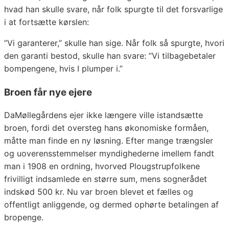
hvad han skulle svare, når folk spurgte til det forsvarlige
i at fortsætte kørslen:
”Vi garanterer,” skulle han sige. Når folk så spurgte, hvori
den garanti bestod, skulle han svare: ”Vi tilbagebetaler
bompengene, hvis I plumper i.”
Broen får nye ejere
DaMøllegårdens ejer ikke længere ville istandsætte
broen, fordi det oversteg hans økonomiske formåen,
måtte man finde en ny løsning. Efter mange trængsler
og uoverensstemmelser myndighederne imellem fandt
man i 1908 en ordning, hvorved Plougstrupfolkene
frivilligt indsamlede en større sum, mens sognerådet
indskød 500 kr. Nu var broen blevet et fælles og
offentligt anliggende, og dermed ophørte betalingen af
bropenge.