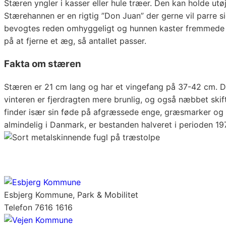
Stæren yngler i kasser eller hule træer. Den kan holde ut
Stærehannen er en rigtig ”Don Juan” der gerne vil parre 
bevogtes reden omhyggeligt og hunnen kaster fremmede æ
på at fjerne et æg, så antal­let passer.
Fakta om stæren
Stæren er 21 cm lang og har et vingefang på 37-42 cm. De
vinteren er fjerdragten mere brunlig, og også næbbet skif
finder især sin føde på afgræssede enge, græsmarker og
almindelig i Danmark, er bestanden halveret i perioden 1
Esbjerg Kommune, Park & Mobilitet
Telefon 7616 1616