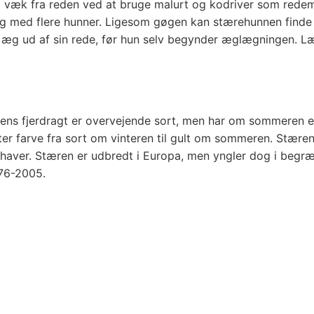
øj væk fra reden ved at bruge malurt og kodriver som redem
sig med flere hunner. Ligesom gøgen kan stærehunnen finde
g ud af sin rede, før hun selv begynder æglægningen. Læ
ns fjerdragt er overvejende sort, men har om sommeren en 
ter farve fra sort om vinteren til gult om sommeren. Stæren
 haver. Stæren er udbredt i Europa, men yngler dog i beg
976-2005.