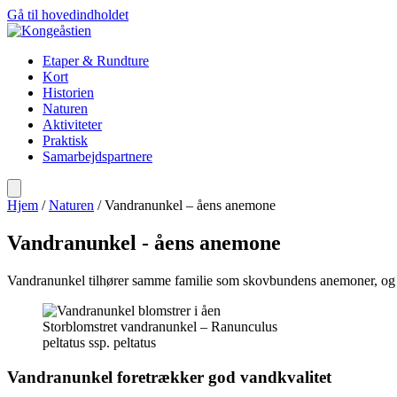
Gå til hovedindholdet
Etaper & Rundture
Kort
Historien
Naturen
Aktiviteter
Praktisk
Samarbejdspartnere
Hjem
/
Naturen
/
Vandranunkel – åens anemone
Vandranunkel - åens anemone
Vandranunkel tilhører samme familie som skovbundens anemoner, og de
Storblomstret vandranunkel – Ranunculus
peltatus ssp. peltatus
Vandranunkel foretrækker god vandkvalitet