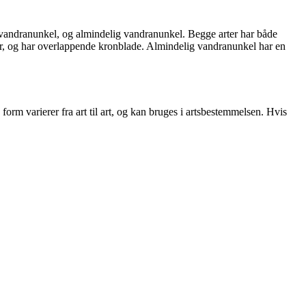
et vandranunkel, og almindelig vandranunkel. Begge arter har både
er, og har overlappende kronblade. Almindelig vandranunkel har en
orm varierer fra art til art, og kan bruges i artsbestemmelsen. Hvis