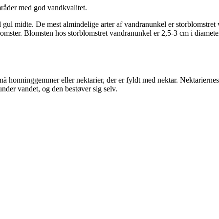
mråder med god vandkvalitet.
ed gul midte. De mest almindelige arter af vandranunkel er storblomstr
omster. Blomsten hos storblomstret vandranunkel er 2,5-3 cm i diamet
må honninggemmer eller nektarier, der er fyldt med nektar. Nektariernes f
der vandet, og den bestøver sig selv.