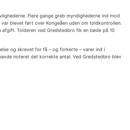
lovlighederne. Flere gange greb myndighederne ind mod
 var blevet ført over Kongeåen uden om toldkontrollen.
n afgift. Tolderen ved Gredstedbro fik en bøde på 10
se og skrevet for få – og forkerte – varer ind i
en havde noteret det korrekte antal. Ved Gredstedbro blev