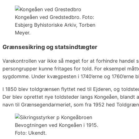
Kongeåen ved Gredstedbro. Foto:
Esbjerg Byhistoriske Arkiv, Torben
Meyer.
Grænsesikring og statsindtægter
Varekontrollen var ikke så meget for at forhindre handel s
persongrupper kunne fritages for told. For eksempel måtte
sygdomme. Under kvægpesten i 1740’erne og 1760’erne bl
I 1850 blev toldgrænsen flyttet ned til Ejderen, og tolds
Der blev oprettet nye toldsteder langs Kongeåen, blandt a
navn til Grænsegendarmeriet, som fra 1952 hed Toldgræns
Bevogtningen ved Kongeåen i 1915.
Foto: Ukendt.