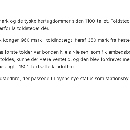
ark og de tyske hertugdommer siden 1100-tallet. Toldste
rfor lå toldstedet dér.
fik kongen 960 mark i toldindtægt, heraf 350 mark fra hestet
Byens første tolder var bonden Niels Nielsen, som fik embed
rtoldes, kunne der være ventetid, og den blev fordrevet med
dlagt i 1851, fortsatte krodriften.
edstedbro, der passede til byens nye status som stationsb