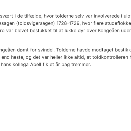
ært i de tilfælde, hvor tolderne selv var involverede i u
ssagen (toldsvigersagen) 1728-1729, hvor flere studeflokke
ro var blevet bestukket til at lukke dyr over Kongeåen ude
ongeåen dømt for svindel. Tolderne havde modtaget bestikkel
e end heste, og det var heller ikke altid, at toldkontrollør
hans kollega Abell fik et år bag tremmer.