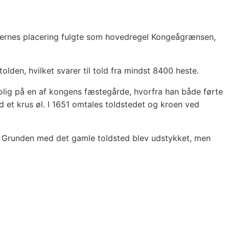
dernes placering fulgte som hovedregel Kongeågrænsen,
olden, hvilket svarer til told fra mindst 8400 heste.
sbolig på en af kongens fæstegårde, hvorfra han både førte
 et krus øl. I 1651 omtales toldstedet og kroen ved
y. Grunden med det gamle toldsted blev udstykket, men