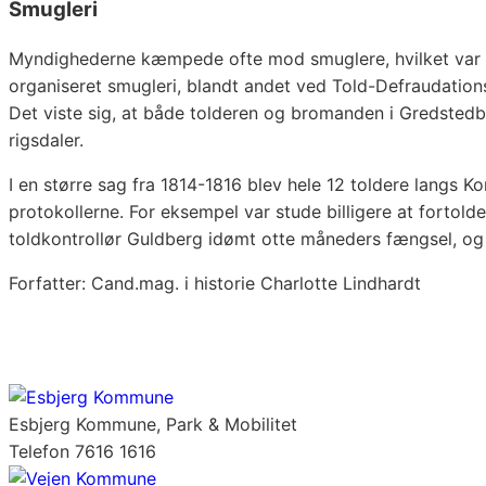
Smugleri
Myndighederne kæmpede ofte mod smuglere, hvilket var sv
organiseret smugleri, blandt andet ved Told-Defraudation
Det viste sig, at både tolderen og bromanden i Gredstedb
rigsdaler.
I en større sag fra 1814-1816 blev hele 12 toldere langs K
protokollerne. For eksempel var stude billigere at fortold
toldkontrollør Guldberg idømt otte måneders fængsel, og 
Forfatter: Cand.mag. i historie Charlotte Lindhardt
Esbjerg Kommune, Park & Mobilitet
Telefon 7616 1616