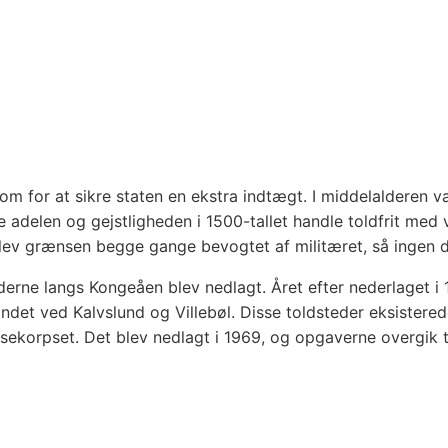
om for at sikre staten en ekstra indtægt. I middelalderen va
 adelen og gejstligheden i 1500-tallet handle toldfrit med 
ev grænsen begge gange bevogtet af militæret, så ingen 
tederne langs Kongeåen blev nedlagt. Året efter nederlaget 
ndet ved Kalvslund og Villebøl. Disse toldsteder eksisterede
ekorpset. Det blev nedlagt i 1969, og opgaverne overgik t