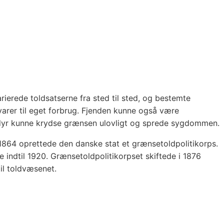
rierede toldsatserne fra sted til sted, og bestemte
varer til eget forbrug. Fjenden kunne også være
dyr kunne krydse grænsen ulovligt og sprede sygdommen.
i 1864 oprettede den danske stat et grænsetoldpolitikorps.
 indtil 1920. Grænsetoldpolitikorpset skiftede i 1876
il toldvæsenet.