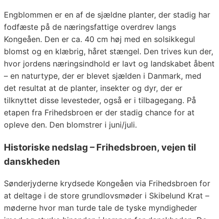
Engblommen er en af de sjældne planter, der stadig har
fodfæste på de næringsfattige overdrev langs
Kongeåen. Den er ca. 40 cm høj med en solsikkegul
blomst og en klæbrig, håret stængel. Den trives kun der,
hvor jordens næringsindhold er lavt og landskabet åbent
– en naturtype, der er blevet sjælden i Danmark, med
det resultat at de planter, insekter og dyr, der er
tilknyttet disse levesteder, også er i tilbagegang. På
etapen fra Frihedsbroen er der stadig chance for at
opleve den. Den blomstrer i juni/juli.
Historiske nedslag – Frihedsbroen, vejen til
danskheden
Sønderjyderne krydsede Kongeåen via Frihedsbroen for
at deltage i de store grundlovsmøder i Skibelund Krat –
møderne hvor man turde tale de tyske myndigheder