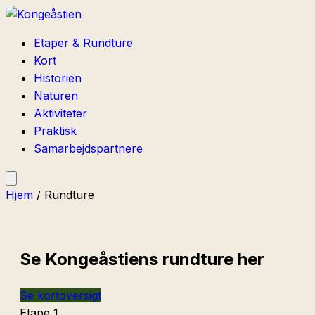
Etaper & Rundture
Kort
Historien
Naturen
Aktiviteter
Praktisk
Samarbejdspartnere
Hjem
/
Rundture
Se Kongeåstiens rundture her
Se kortoversigt
Etape 1.