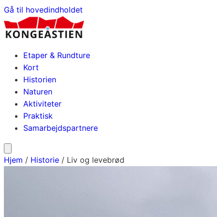
Gå til hovedindholdet
Etaper & Rundture
Kort
Historien
Naturen
Aktiviteter
Praktisk
Samarbejdspartnere
Hjem
/
Historie
/
Liv og levebrød